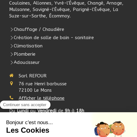
Coulaines, Allonnes, Yvré-l'Évêque, Changé, Arnage,
Mulsanne, Savigné-l'Évêque, Parigné-l'Évêque, La
Suze-sur-Sarthe, Écommoy.
Chauffage / Chaudière
Création de salle de bain - sanitaire
Climatisation
Plomberie
Adoucisseur
Sarl REFOUR
76 rue Henri barbusse
72100
Le Mans
Afficher le téléphone
Du
Lundi
au
Vendredi
de
9h
à
18h
Demander un devis