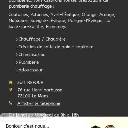
plomberie...Nous assurons toutes prestations de
plomberie chauffage
!
Coulaines, Allonnes, Yvré-l'Évêque, Changé, Arnage,
Mulsanne, Savigné-l'Évêque, Parigné-l'Évêque, La
Suze-sur-Sarthe, Écommoy.
Chauffage / Chaudière
Création de salle de bain - sanitaire
Climatisation
Plomberie
Adoucisseur
Sarl REFOUR
76 rue Henri barbusse
72100
Le Mans
Afficher le téléphone
Du
Lundi
au
Vendredi
de
9h
à
18h